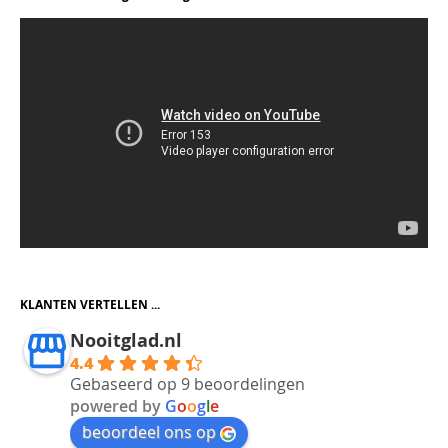
KLANTEN VERTELLEN ...
Nooitglad.nl
4.4
Gebaseerd op 9 beoordelingen
powered by
G
o
o
g
l
e
beoordeel ons op