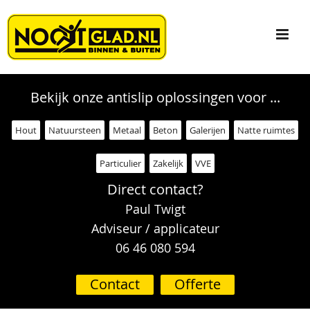
Bekijk onze antislip oplossingen voor ...
Hout
Natuursteen
Metaal
Beton
Galerijen
Natte ruimtes
Particulier
Zakelijk
VVE
Direct contact?
Paul Twigt
Adviseur / applicateur
06 46 080 594
Contact
Offerte