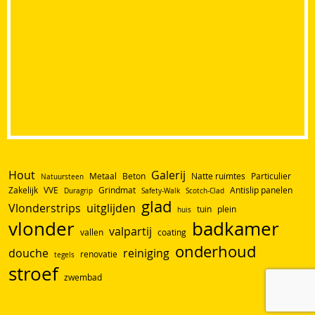
Hout
Galerij
Metaal
Beton
Natte ruimtes
Particulier
Natuursteen
Zakelijk
VVE
Grindmat
Antislip panelen
Duragrip
Safety-Walk
Scotch-Clad
glad
Vlonderstrips
uitglijden
tuin
plein
huis
vlonder
badkamer
valpartij
vallen
coating
onderhoud
douche
reiniging
renovatie
tegels
stroef
zwembad