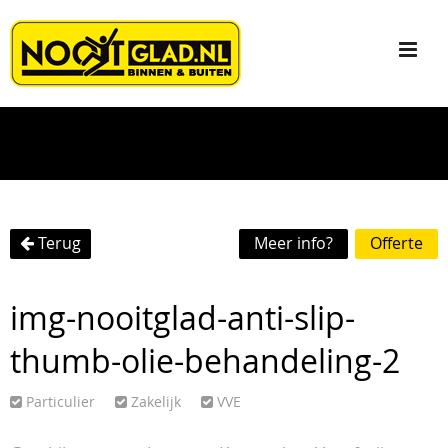
Terug
Meer info?
Offerte
img-nooitglad-anti-slip-
thumb-olie-behandeling-2
Particulier
Zakelijk
VVE